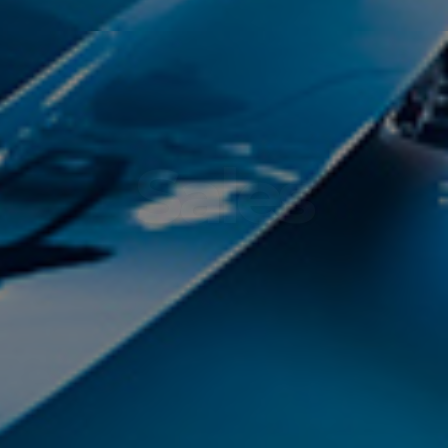
S
e
r
v
i
c
e
s