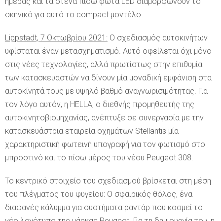
ημέρας και τα στενά πίσω φώτα LED διαμορφώνουν το
σκηνικό για αυτό το compact μοντέλο.
Lippstadt, 7 Οκτωβρίου 2021:
Ο σχεδιασμός αυτοκινήτων
υφίσταται έναν μετασχηματισμό. Αυτό οφείλεται όχι μόνο
στις νέες τεχνολογίες, αλλά πρωτίστως στην επιθυμία
των κατασκευαστών να δίνουν μία μοναδική εμφάνιση στα
αυτοκίνητά τους με υψηλό βαθμό αναγνωρισιμότητας. Για
τον λόγο αυτόν, η HELLA, ο διεθνής προμηθευτής της
αυτοκινητοβιομηχανίας, ανέπτυξε σε συνεργασία με την
κατασκευάστρια εταιρεία οχημάτων Stellantis μία
χαρακτηριστική φωτεινή υπογραφή για τον φωτισμό στο
μπροστινό και το πίσω μέρος του νέου Peugeot 308.
Το κεντρικό στοιχείο του σχεδιασμού βρίσκεται στη μέση
του πλέγματος του ψυγείου: Ο σφαιρικός θόλος, ένα
διαφανές κάλυμμα για συστήματα ραντάρ που κοσμεί το
νέο λογότυπο της μάρκας Peugeot. Για τη δημιουργία του, η