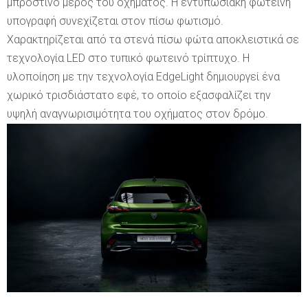
μπροστινό μέρος του οχήματος. Η εντυπωσιακή φωτεινή
υπογραφή συνεχίζεται στον πίσω φωτισμό.
Χαρακτηρίζεται από τα στενά πίσω φώτα αποκλειστικά σε
τεχνολογία LED στο τυπικό φωτεινό τρίπτυχο. Η
υλοποίηση με την τεχνολογία EdgeLight δημιουργεί ένα
χωρικό τρισδιάστατο εφέ, το οποίο εξασφαλίζει την
υψηλή αναγνωρισιμότητα του οχήματος στον δρόμο.