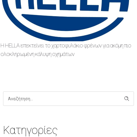
Όροι και προϋποθέσεις Διαγωνισμού BILSTEIN Summer
Giveaway by ELECTRA HELLA’S
Κατηγορίες