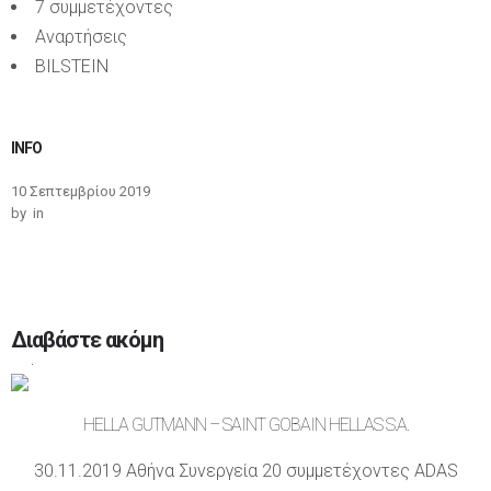
7 συμμετέχοντες
Αναρτήσεις
BILSTEIN
INFO
10 Σεπτεμβρίου 2019
by
in
Διαβάστε ακόμη
0
0
HELLA GUTMANN – SAINT GOBAIN HELLAS S.A.
30.11.2019 Αθήνα Συνεργεία 20 συμμετέχοντες ADAS