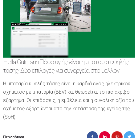
Hella Gutmann:Πόσο υγιής είναι η μπαταρία υψηλής
τάσης; Δύο επιλογές για συνεργεία στο μέλλον
Η μπαταρία υψηλής τάσης είναι η καρδιά ενός ηλεκτρικού
οχήματος με μπαταρία (BEV) και θεωρείται το πιο ακριβό
εξάρτημα. Οι επιδόσεις, η εμβέλεια και η συνολική αξία του
οχήματος εξαρτώνται από την κατάσταση της υγείας της
(SoH).
Περισσότερα