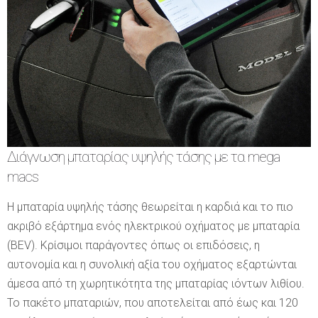
Διάγνωση μπαταρίας υψηλής τάσης με τα mega
macs
Η μπαταρία υψηλής τάσης θεωρείται η καρδιά και το πιο
ακριβό εξάρτημα ενός ηλεκτρικού οχήματος με μπαταρία
(BEV). Κρίσιμοι παράγοντες όπως οι επιδόσεις, η
αυτονομία και η συνολική αξία του οχήματος εξαρτώνται
άμεσα από τη χωρητικότητα της μπαταρίας ιόντων λιθίου.
Το πακέτο μπαταριών, που αποτελείται από έως και 120