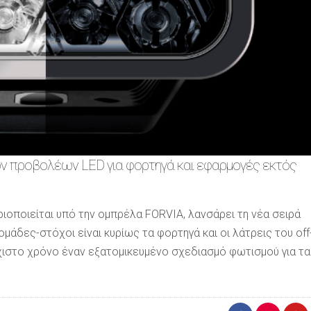
ών προβολέων LED για φορτηγά και εφαρμογές εκτός
ιοποιείται υπό την ομπρέλα FORVIA, λανσάρει τη νέα σειρά
μάδες-στόχοι είναι κυρίως τα φορτηγά και οι λάτρεις του off
άχιστο χρόνο έναν εξατομικευμένο σχεδιασμό φωτισμού για τα