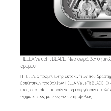
HELLA ValueFit BLADE: Νέα σειρά βοηθητικ
δρόμου
Η HELLA, ο προμηθευτής αυτοκινήτων που δραστηρ
βοηθητικών προβολέων HELLA ValueFit BLADE. Οι ο
road, οι οποίοι μπορούν να δημιουργήσουν σε ελ
οχήματά τους με τους νέους προβολείς.